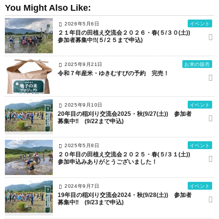
You Might Also Like:
2026年5月6日
イベント
２１年目の田植え交流会２０２６・春(５/３０(土))
参加者募集中‼(５/２５まで申込)
2025年9月21日
お米の販売
令和７年産米・ゆきむすびの予約 完売！
2025年9月10日
イベント
20年目の稲刈り交流会2025・秋(9/27(土)) 参加者
募集中‼ (9/22まで申込)
2025年5月8日
イベント
２０年目の田植え交流会２０２５・春(５/３１(土))
参加申込みありがとうございました！
2024年9月7日
イベント
19年目の稲刈り交流会2024・秋(9/28(土)) 参加者
募集中‼ (9/23まで申込)