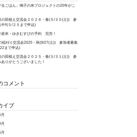
がるごはん」鳴子の米プロジェクトの20年がこ
の田植え交流会２０２６・春(５/３０(土)) 参
中‼(５/２５まで申込)
年産米・ゆきむすびの予約 完売！
の稲刈り交流会2025・秋(9/27(土)) 参加者募集
/22まで申込)
の田植え交流会２０２５・春(５/３１(土)) 参
みありがとうございました！
のコメント
カイブ
5月
9月
5月