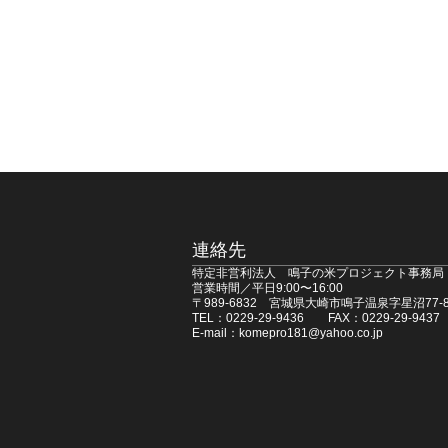
連絡先
特定非営利法人 鳴子の米プロジェクト事務局
営業時間／平日9:00〜16:00
〒989-6832 宮城県大崎市鳴子温泉字星沼77-8
TEL：0229-29-9436 FAX：0229-29-9437
E-mail：komepro181@yahoo.co.jp