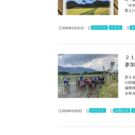
「ゆ
変えた
イベント
ＣＳＡ
お
2026年5月21日
２１
参加
皆さ
の田
城県
令和８
イベント
お知らせ
2026年5月6日