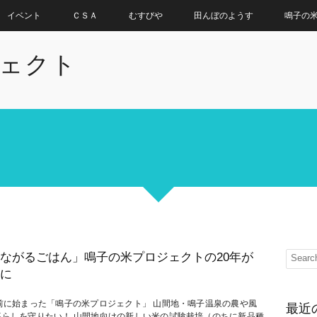
イベント
ＣＳＡ
むすびや
田んぼのようす
鳴子の
ェクト
ながるごはん」鳴子の米プロジェクトの20年が
に
年前に始まった「鳴子の米プロジェクト」 山間地・鳴子温泉の農や風
最近
暮らしを守りたい！ 山間地向けの新しい米の試験栽培（のちに新品種