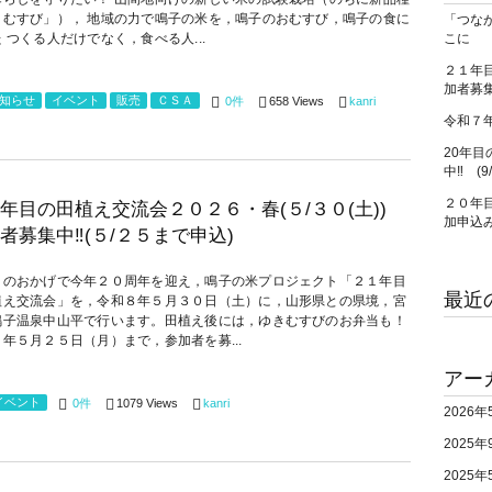
きむすび」）， 地域の力で鳴子の米を，鳴子のおむすび，鳴子の食に
「つな
 つくる人だけでなく，食べる人...
こに
２１年目
加者募集
知らせ
イベント
販売
ＣＳＡ
0件
658 Views
kanri
令和７
20年目
中‼ (9
２０年目
年目の田植え交流会２０２６・春(５/３０(土))
加申込
者募集中‼(５/２５まで申込)
まのおかげで今年２０周年を迎え，鳴子の米プロジェクト「２１年目
最近
植え交流会」を，令和８年５月３０日（土）に，山形県との県境，宮
鳴子温泉中山平で行います。田植え後には，ゆきむすびのお弁当も！
年５月２５日（月）まで，参加者を募...
アー
イベント
0件
1079 Views
kanri
2026年
2025年
2025年