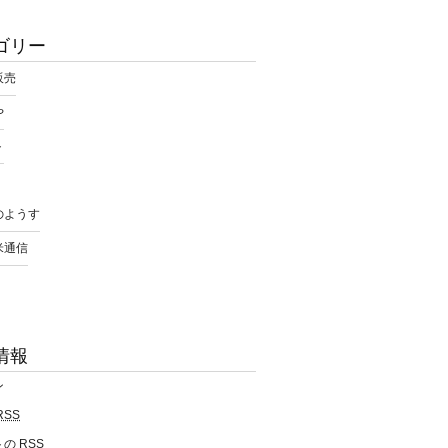
ゴリー
販売
や
ト
のようす
米通信
情報
ン
RSS
トの
RSS