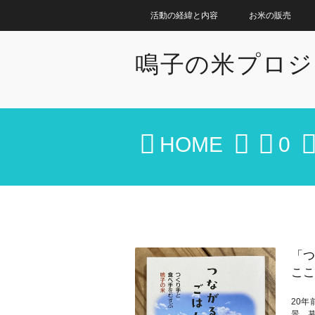
活動の経緯と内容
お米の販売
鳴子の米プロジ
HOME
0
「つ
ここ
20
景，