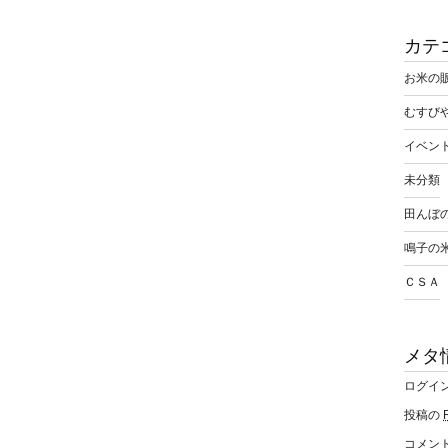
カテ
お米の
むすび
イベン
未分類
田んぼ
鳴子の
ＣＳＡ
メタ
ログイ
投稿の
コメン