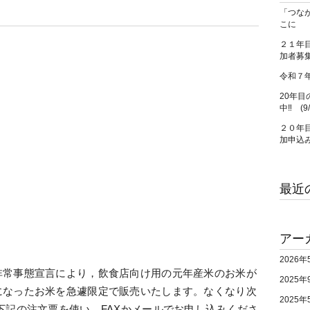
「つな
こに
２１年目
加者募集
令和７
20年目
中‼ (9
２０年目
加申込
最近
アー
2026年
非常事態宣言により，飲食店向け用の元年産米のお米が
2025年
になったお米を急遽限定で販売いたします。なくなり次
2025年
下記の注文票を使い，FAXかメールでお申し込みくださ