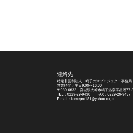
連絡先
特定非営利法人 鳴子の米プロジェクト事務局
営業時間／平日9:00〜16:00
〒989-6832 宮城県大崎市鳴子温泉字星沼77-8
TEL：0229-29-9436 FAX：0229-29-9437
E-mail：komepro181@yahoo.co.jp