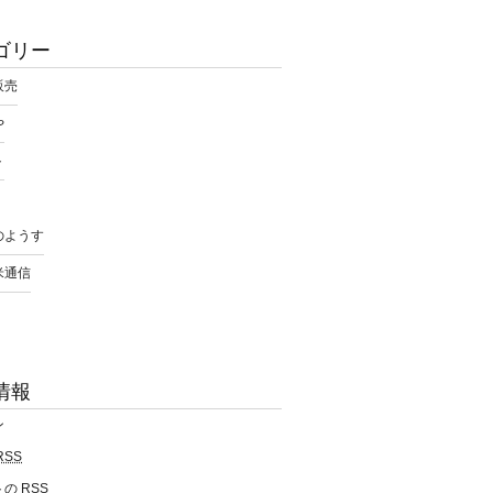
ゴリー
販売
や
ト
のようす
米通信
情報
ン
RSS
トの
RSS