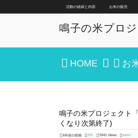
活動の経緯と内容
お米の販売
鳴子の米プロジ
HOME
お
鳴子の米プロジェクト「
くなり次第終了)
0件
5941 Views
kanri
6年前の投稿