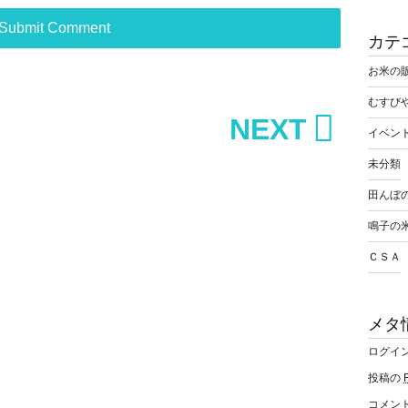
カテ
お米の
むすび
NEXT
イベン
未分類
田んぼ
鳴子の
ＣＳＡ
メタ
ログイ
投稿の
コメン