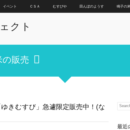
イベント
ＣＳＡ
むすびや
田んぼのようす
鳴子の
ェクト
米の販売
ゆきむすび」急遽限定販売中！(な
最近