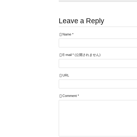
Leave a Reply
Name
*
E-mail
*
(公開されません)
URL
Comment
*