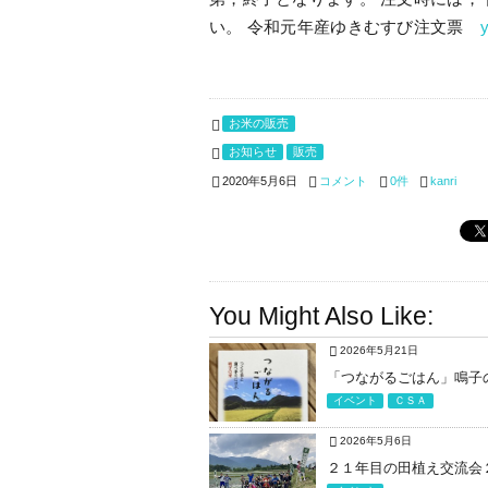
い。 令和元年産ゆきむすび注文票
お米の販売
お知らせ
販売
コメント
0件
kanri
2020年5月6日
You Might Also Like:
2026年5月21日
「つながるごはん」鳴子
イベント
ＣＳＡ
2026年5月6日
２１年目の田植え交流会２０