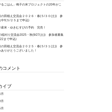
がるごはん」鳴子の米プロジェクトの20年がこ
の田植え交流会２０２６・春(５/３０(土)) 参
中‼(５/２５まで申込)
年産米・ゆきむすびの予約 完売！
の稲刈り交流会2025・秋(9/27(土)) 参加者募集
/22まで申込)
の田植え交流会２０２５・春(５/３１(土)) 参
みありがとうございました！
のコメント
カイブ
5月
9月
5月