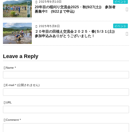
2025年9月10日
イベント
20年目の稲刈り交流会2025・秋(9/27(土)) 参加者
募集中‼ (9/22まで申込)
2025年5月8日
イベント
２０年目の田植え交流会２０２５・春(５/３１(土))
参加申込みありがとうございました！
Leave a Reply
Name
*
E-mail
*
(公開されません)
URL
Comment
*