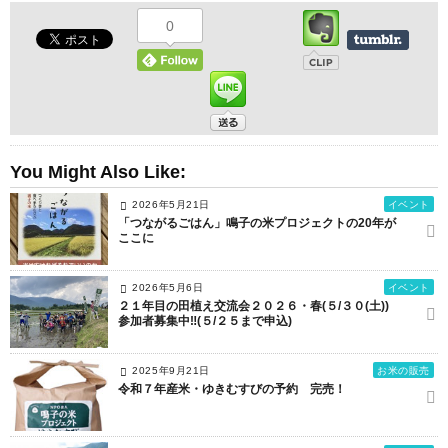
0
You Might Also Like:
2026年5月21日
イベント
「つながるごはん」鳴子の米プロジェクトの20年が
ここに
2026年5月6日
イベント
２１年目の田植え交流会２０２６・春(５/３０(土))
参加者募集中‼(５/２５まで申込)
2025年9月21日
お米の販売
令和７年産米・ゆきむすびの予約 完売！