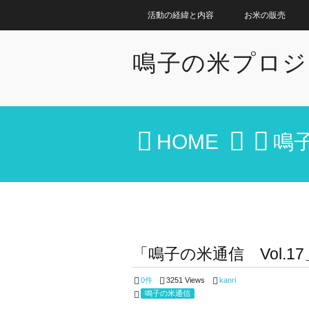
活動の経緯と内容
お米の販売
鳴子の米プロジ
HOME
鳴
「鳴子の米通信 Vol.
0件
3251 Views
kanri
鳴子の米通信