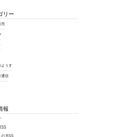
ゴリー
販売
や
ト
のようす
米通信
情報
ン
RSS
トの
RSS