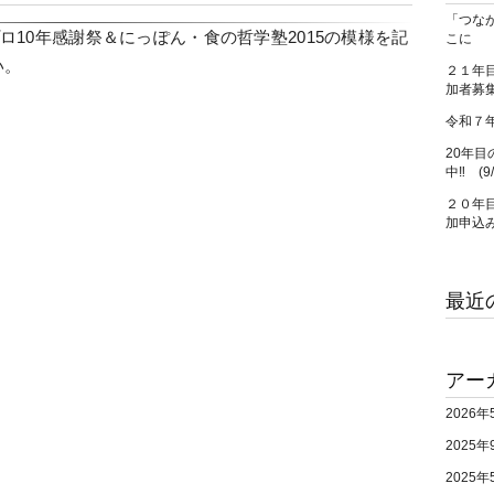
「つな
プロ10年感謝祭＆にっぽん・食の哲学塾2015の模様を記
こに
い。
２１年目
加者募集
令和７
20年目
中‼ (9
２０年目
加申込
最近
アー
2026年
2025年
2025年