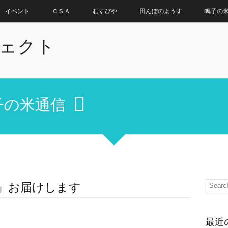
イベント
ＣＳＡ
むすびや
田んぼのようす
鳴子の
ェクト
子の米通信
17」お届けします
最近