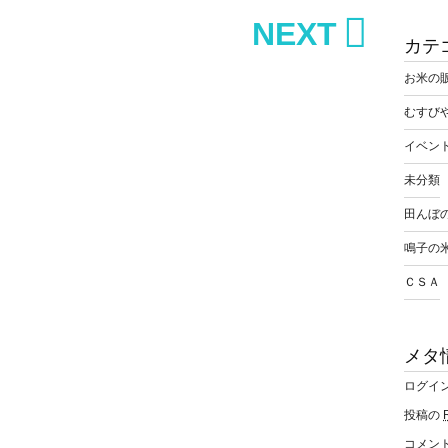
NEXT
カテ
お米の
むすび
イベン
未分類
田んぼ
鳴子の
ＣＳＡ
メタ
ログイ
投稿の
コメン