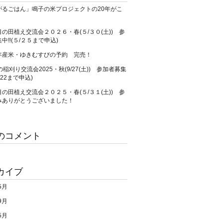
がるごはん」鳴子の米プロジェクトの20年がこ
の田植え交流会２０２６・春(５/３０(土)) 参
中‼(５/２５まで申込)
年産米・ゆきむすびの予約 完売！
の稲刈り交流会2025・秋(9/27(土)) 参加者募集
/22まで申込)
の田植え交流会２０２５・春(５/３１(土)) 参
みありがとうございました！
のコメント
カイブ
5月
9月
5月